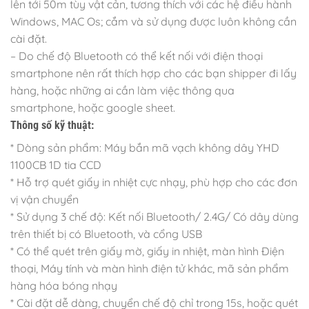
lên tới 50m tùy vật cản, tương thích với các hệ điều hành
Windows, MAC Os; cắm và sử dụng được luôn không cần
cài đặt.
– Do chế độ Bluetooth có thể kết nối với điện thoại
smartphone nên rất thích hợp cho các bạn shipper đi lấy
hàng, hoặc những ai cần làm việc thông qua
smartphone, hoặc google sheet.
Thông số kỹ thuật:
* Dòng sản phẩm: Máy bắn mã vạch không dây YHD
1100CB 1D tia CCD
* Hỗ trợ quét giấy in nhiệt cực nhạy, phù hợp cho các đơn
vị vận chuyển
* Sử dụng 3 chế độ: Kết nối Bluetooth/ 2.4G/ Có dây dùng
trên thiết bị có Bluetooth, và cổng USB
* Có thể quét trên giấy mờ, giấy in nhiệt, màn hình Điện
thoại, Máy tính và màn hình điện tử khác, mã sản phẩm
hàng hóa bóng nhạy
* Cài đặt dễ dàng, chuyển chế độ chỉ trong 15s, hoặc quét