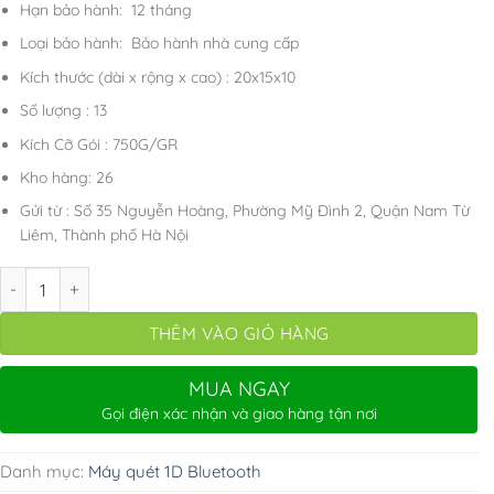
1.600.000 ₫.
là:
Hạn bảo hành: 12 tháng
1.150.000 ₫.
Loại bảo hành: Bảo hành nhà cung cấp
Kích thước (dài x rộng x cao) : 20x15x10
Số lượng : 13
Kích Cỡ Gói : 750G/GR
Kho hàng: 26
Gửi từ : Số 35 Nguyễn Hoàng, Phường Mỹ Đình 2, Quận Nam Từ
Liêm, Thành phố Hà Nội
Máy quét mã vạch YHD 1100CB 1D - Đầu đọc mã vạch Barcode kết nố
THÊM VÀO GIỎ HÀNG
MUA NGAY
Gọi điện xác nhận và giao hàng tận nơi
Danh mục:
Máy quét 1D Bluetooth