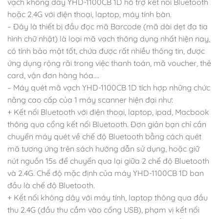
vạch không dây YHD-1100CB 1D hỗ trợ kết nối Bluetooth
hoặc 2.4G với điện thoại, laptop, máy tính bàn.
– Đây là thiết bị đầu đọc mã Barcode (mã dài dẹt đa tia
hình chữ nhật) là loại mã vạch thông dụng nhất hiện nay,
có tính bảo mật tốt, chứa được rất nhiều thông tin, được
ứng dụng rộng rãi trong việc thanh toán, mã voucher, thẻ
card, vận đơn hàng hóa….
– Máy quét mã vạch YHD-1100CB 1D tích hợp những chức
năng cao cấp của 1 máy scanner hiện đại như:
+ Kết nối Bluetooth với điện thoại, laptop, ipad, Macbook
thông qua cổng kết nối Bluetooth. Đơn giản bạn chỉ cần
chuyển máy quét về chế độ Bluetooth bằng cách quét
mã tương ứng trên sách hướng dẫn sử dụng, hoặc giữ
nút nguồn 15s để chuyển qua lại giữa 2 chế độ Bluetooth
và 2.4G. Chế độ mặc định của máy YHD-1100CB 1D ban
đầu là chế độ Bluetooth.
+ Kết nối không dây với máy tính, laptop thông qua đầu
thu 2.4G (đầu thu cắm vào cổng USB), phạm vị kết nối