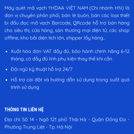
Máy quét mã vạch YHDAA VIỆT NAM (Chi nhánh HN) là
đơn vị chuyên phân phối, bán lẻ buôn, bán các loại thiết
bị đầu đọc mã vạch Barcode, QRcode hỗ trợ bán hàng
cho siêu thị, cửa hàng, sàn thương mại điện tử, các shop
offline, kho bãi diện tích lớn, shipper lấy hàng...
Xuất hóa đơn VAT đầy đủ, bảo hành chính hãng 6-12
tháng, có đầy đủ linh phụ kiện thay thế khi cần
Đội ngũ kỹ thuật hỗ trợ 24/7
Hỗ trợ cài đặt và hướng dẫn sử dụng trong suốt quá
trình sử dụng
THÔNG TIN LIÊN HỆ
Địa chỉ:
Số 14 - Ngõ 121 phố Thái Hà - Quận Đống Đa -
Phường Trung Liệt - Tp. Hà Nội