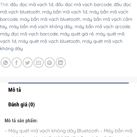
Thẻ:
đầu đọc mã vạch 1d
,
đầu đọc mã vạch barcode
,
đầu đọc
mã vạch bluetooth
,
máy bắn mã vạch 1d
,
máy bắn mã vạch
barcode
,
máy bắn mã vạch bluetooth
,
máy bắn mã vạch cầm
tay
,
máy bắn mã vạch không dây
,
máy bắn mã vạch qrcode
,
máy đọc mã vạch barcode
,
máy quét giá rẻ
,
máy quét mã
vạch 1d
,
máy quét mã vạch bluetooth
,
máy quét mã vạch
không dây
Mô tả
Đánh giá (0)
Mô tả sản phẩm:
– Máy quét mã vạch không dây Bluetooth – Máy bắn mã