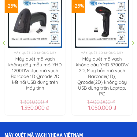
-25%
-25%
MÁY QUÉT 2D KHÔNG DÂY
MÁY QUÉT 2D KHÔNG DÂY
Máy quét mã vạch
Máy quét mã vạch
không dây mẫu mới YHD
không dây YHD 5700DW
1200DW đọc mã vạch
2D, Máy bắn mã vạch
Barcode 1D Qrcode 2D
Barcode(1D),
kết nối USB dùng trên
Qrcode(2D) không dây
Máy tính
USB dùng trên Laptop,
PC
1.800.000
₫
1.400.000
₫
Giá
Giá
Giá
Giá
1.350.000
₫
1.050.000
₫
gốc
hiện
gốc
hiện
là:
tại
là:
tại
1.800.000 ₫.
là:
1.400.000 ₫.
là:
00 ₫.
1.350.000 ₫.
1.050.00
MÁY QUÉT MÃ VẠCH YHDAA VIỆTNAM