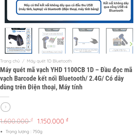
Trang chủ
/
Máy quét 1D Bluetooth
Máy quét mã vạch YHD 1100CB 1D – Đầu đọc mã
vạch Barcode kết nối Bluetooth/ 2.4G/ Có dây
dùng trên Điện thoại, Máy tính
Giá
Giá
₫
₫
1.600.000
1.150.000
gốc
hiện
Trọng lượng : 750g
là:
tại