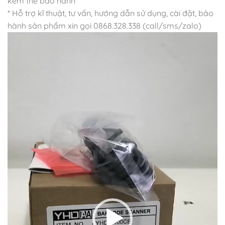
kèm thẻ bảo hành
* Hỗ trợ kĩ thuật, tư vấn, hướng dẫn sử dụng, cài đặt, bảo
hành sản phẩm xin gọi 0868.328.338 (call/sms/zalo)
Trình
chơi
Video