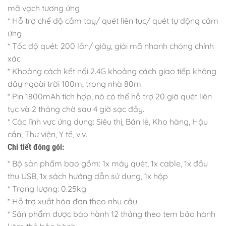
mã vạch tương ứng
* Hỗ trợ chế độ cầm tay/ quét liên tục/ quét tự động cảm
ứng
* Tốc độ quét: 200 lần/ giây, giải mã nhanh chóng chính
xác
* Khoảng cách kết nối 2.4G khoảng cách giao tiếp không
dây ngoài trời 100m, trong nhà 80m.
* Pin 1800mAh tích hợp, nó có thể hỗ trợ 20 giờ quét liên
tục và 2 tháng chờ sau 4 giờ sạc đầy.
* Các lĩnh vực ứng dụng: Siêu thị, Bán lẻ, Kho hàng, Hậu
cần, Thư viện, Y tế, v.v.
Chi tiết đóng gói:
* Bộ sản phẩm bao gồm: 1x máy quét, 1x cable, 1x đầu
thu USB, 1x sách hướng dẫn sử dụng, 1x hộp
* Trọng lượng: 0.25kg
* Hỗ trợ xuất hóa đơn theo nhu cầu
* Sản phẩm được bảo hành 12 tháng theo tem bảo hành