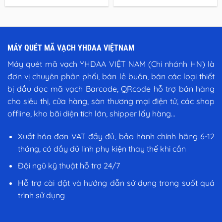
gốc
hiện
gốc
hi
là:
tại
là:
tạ
1.100.000 ₫.
là:
1.600.000 ₫.
là:
999.000 ₫.
1.
MÁY QUÉT MÃ VẠCH YHDAA VIỆTNAM
Máy quét mã vạch YHDAA VIỆT NAM (Chi nhánh HN) là
đơn vị chuyên phân phối, bán lẻ buôn, bán các loại thiết
bị đầu đọc mã vạch Barcode, QRcode hỗ trợ bán hàng
cho siêu thị, cửa hàng, sàn thương mại điện tử, các shop
offline, kho bãi diện tích lớn, shipper lấy hàng...
Xuất hóa đơn VAT đầy đủ, bảo hành chính hãng 6-12
tháng, có đầy đủ linh phụ kiện thay thế khi cần
Đội ngũ kỹ thuật hỗ trợ 24/7
Hỗ trợ cài đặt và hướng dẫn sử dụng trong suốt quá
trình sử dụng