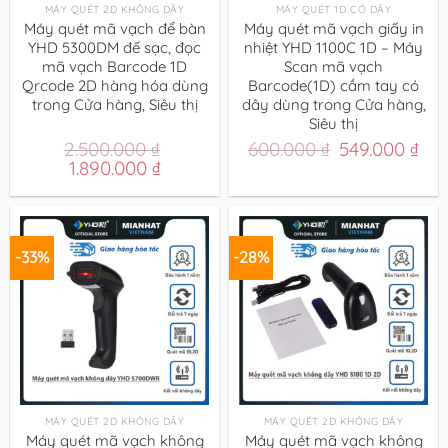
MÁY QUÉT 2D KHÔNG DÂY
MÁY QUÉT 1D CÓ DÂY
Máy quét mã vạch để bàn
Máy quét mã vạch giấy in
YHD 5300DM đế sạc, đọc
nhiệt YHD 1100C 1D – Máy
mã vạch Barcode 1D
Scan mã vạch
Qrcode 2D hàng hóa dùng
Barcode(1D) cầm tay có
trong Cửa hàng, Siêu thị
dây dùng trong Cửa hàng,
Siêu thị
Giá
Giá
2.500.000
₫
600.000
₫
549.000
₫
Giá
Giá
gốc
hiệ
1.890.000
₫
gốc
hiện
là:
tại
là:
tại
600.000 ₫.
là:
2.500.000 ₫.
là:
549
1.890.000 ₫.
-33%
-28%
MÁY QUÉT 2D KHÔNG DÂY
MÁY QUÉT 2D KHÔNG DÂY
Máy quét mã vạch không
Máy quét mã vạch không