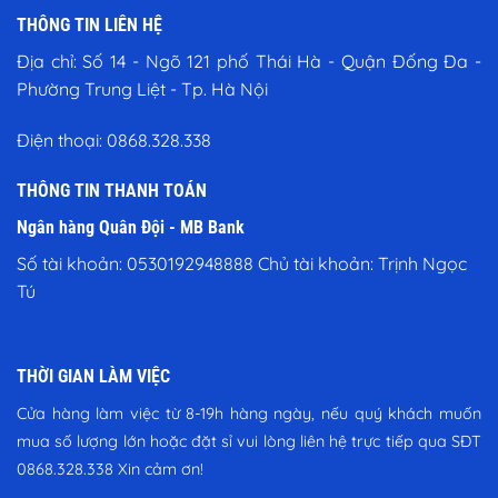
THÔNG TIN LIÊN HỆ
Địa chỉ:
Số 14 - Ngõ 121 phố Thái Hà - Quận Đống Đa -
Phường Trung Liệt - Tp. Hà Nội
Điện thoại:
0868.328.338
THÔNG TIN THANH TOÁN
Ngân hàng Quân Đội - MB Bank
Số tài khoản: 0530192948888 Chủ tài khoản: Trịnh Ngọc
Tú
THỜI GIAN LÀM VIỆC
Cửa hàng làm việc từ 8-19h hàng ngày, nếu quý khách muốn
mua số lượng lớn hoặc đặt sỉ vui lòng liên hệ trực tiếp qua SĐT
0868.328.338
Xin cảm ơn!