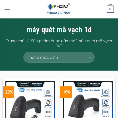
Bỏ
qua
0
nội
dung
máy quét mã vạch 1d
Trang chủ
/
Sản phẩm được gắn thẻ “máy quét mã vạch
1d”
-22%
-16%