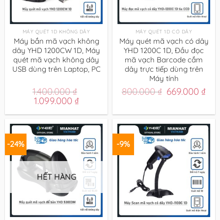
MÁY QUÉT 1D KHÔNG DÂY
MÁY QUÉT 1D CÓ DÂY
Máy bắn mã vạch không
Máy quét mã vạch có dây
dây YHD 1200CW 1D, Máy
YHD 1200C 1D, Đầu đọc
quét mã vạch không dây
mã vạch Barcode cắm
USB dùng trên Laptop, PC
dây trực tiếp dùng trên
Máy tính
Giá
Giá
1.400.000
₫
800.000
₫
669.000
₫
Giá
Giá
gốc
hiệ
1.099.000
₫
gốc
hiện
là:
tại
là:
tại
800.000 ₫.
là:
1.400.000 ₫.
là:
669
1.099.000 ₫.
-24%
-9%
HẾT HÀNG