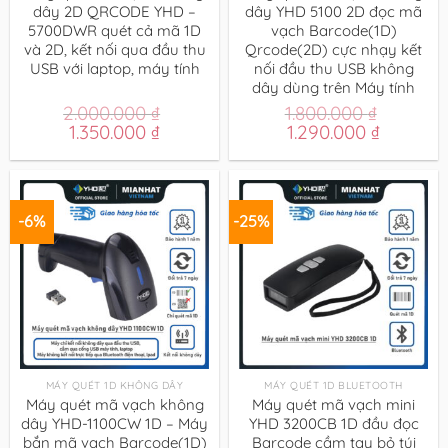
dây 2D QRCODE YHD –
dây YHD 5100 2D đọc mã
5700DWR quét cả mã 1D
vạch Barcode(1D)
và 2D, kết nối qua đầu thu
Qrcode(2D) cực nhạy kết
USB với laptop, máy tính
nối đầu thu USB không
dây dùng trên Máy tính
2.000.000
₫
1.800.000
₫
Giá
Giá
Giá
Giá
1.350.000
₫
1.290.000
₫
gốc
hiện
gốc
hiện
là:
tại
là:
tại
2.000.000 ₫.
là:
1.800.000 ₫.
là:
1.350.000 ₫.
1.290.00
-6%
-25%
MÁY QUÉT 1D KHÔNG DÂY
MÁY QUÉT 1D BLUETOOTH
Máy quét mã vạch không
Máy quét mã vạch mini
dây YHD-1100CW 1D – Máy
YHD 3200CB 1D đầu đọc
bắn mã vạch Barcode(1D)
Barcode cầm tay bỏ túi