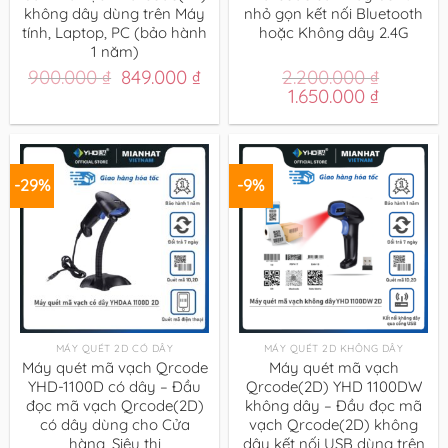
không dây dùng trên Máy
nhỏ gọn kết nối Bluetooth
tính, Laptop, PC (bảo hành
hoặc Không dây 2.4G
1 năm)
Giá
Giá
900.000
₫
849.000
₫
2.200.000
₫
gốc
hiện
Giá
Giá
1.650.000
₫
là:
tại
gốc
hiện
900.000 ₫.
là:
là:
tại
849.000 ₫.
2.200.000 ₫.
là:
1.650.00
-29%
-9%
MÁY QUÉT 2D CÓ DÂY
MÁY QUÉT 2D KHÔNG DÂY
Máy quét mã vạch Qrcode
Máy quét mã vạch
YHD-1100D có dây – Đầu
Qrcode(2D) YHD 1100DW
đọc mã vạch Qrcode(2D)
không dây – Đầu đọc mã
có dây dùng cho Cửa
vạch Qrcode(2D) không
hàng, Siêu thị
dây kết nối USB dùng trên