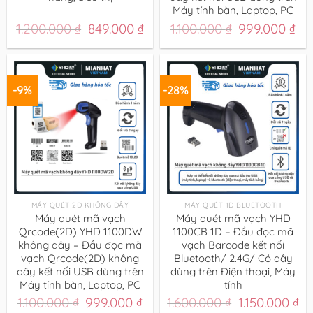
Máy tính bàn, Laptop, PC
Giá
Giá
Giá
Gi
1.200.000
₫
849.000
₫
1.100.000
₫
999.000
₫
gốc
hiện
gốc
hi
là:
tại
là:
tại
1.200.000 ₫.
là:
1.100.000 ₫.
là:
849.000 ₫.
999
-9%
-28%
MÁY QUÉT 2D KHÔNG DÂY
MÁY QUÉT 1D BLUETOOTH
Máy quét mã vạch
Máy quét mã vạch YHD
Qrcode(2D) YHD 1100DW
1100CB 1D – Đầu đọc mã
không dây – Đầu đọc mã
vạch Barcode kết nối
vạch Qrcode(2D) không
Bluetooth/ 2.4G/ Có dây
dây kết nối USB dùng trên
dùng trên Điện thoại, Máy
Máy tính bàn, Laptop, PC
tính
Giá
Giá
Giá
Gi
1.100.000
₫
999.000
₫
1.600.000
₫
1.150.000
₫