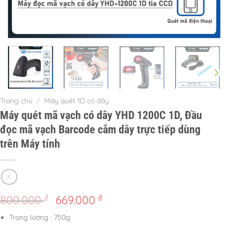
Trang chủ
/
Máy quét 1D có dây
Máy quét mã vạch có dây YHD 1200C 1D, Đầu
đọc mã vạch Barcode cắm dây trực tiếp dùng
trên Máy tính
Giá
Giá
₫
₫
800.000
669.000
gốc
hiện
Trọng lượng : 750g
là:
tại