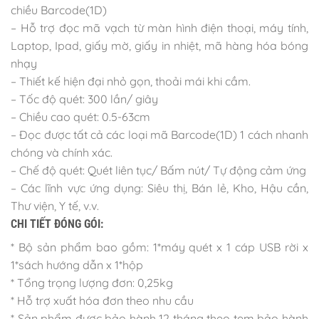
chiều Barcode(1D)
– Hỗ trợ đọc mã vạch từ màn hình điện thoại, máy tính,
Laptop, Ipad, giấy mờ, giấy in nhiệt, mã hàng hóa bóng
nhạy
– Thiết kế hiện đại nhỏ gọn, thoải mái khi cầm.
– Tốc độ quét: 300 lần/ giây
– Chiều cao quét: 0.5-63cm
– Đọc được tất cả các loại mã Barcode(1D) 1 cách nhanh
chóng và chính xác.
– Chế độ quét: Quét liên tục/ Bấm nút/ Tự động cảm ứng
– Các lĩnh vực ứng dụng: Siêu thị, Bán lẻ, Kho, Hậu cần,
Thư viện, Y tế, v.v.
CHI TIẾT ĐÓNG GÓI:
* Bộ sản phẩm bao gồm: 1*máy quét x 1 cáp USB rời x
1*sách hướng dẫn x 1*hộp
* Tổng trọng lượng đơn: 0,25kg
* Hỗ trợ xuất hóa đơn theo nhu cầu
* Sản phẩm được bảo hành 12 tháng theo tem bảo hành