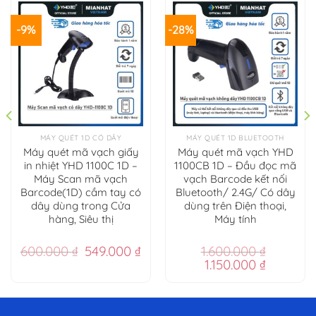
-9%
-28%
MÁY QUÉT 1D CÓ DÂY
MÁY QUÉT 1D BLUETOOTH
Máy quét mã vạch giấy
Máy quét mã vạch YHD
in nhiệt YHD 1100C 1D –
1100CB 1D – Đầu đọc mã
Máy Scan mã vạch
vạch Barcode kết nối
Barcode(1D) cầm tay có
Bluetooth/ 2.4G/ Có dây
dây dùng trong Cửa
dùng trên Điện thoại,
hàng, Siêu thị
Máy tính
Giá
Giá
600.000
₫
549.000
₫
1.600.000
₫
gốc
hiện
Giá
Giá
1.150.000
₫
là:
tại
gốc
hiện
600.000 ₫.
là:
là:
tại
549.000 ₫.
1.600.000 ₫.
là: