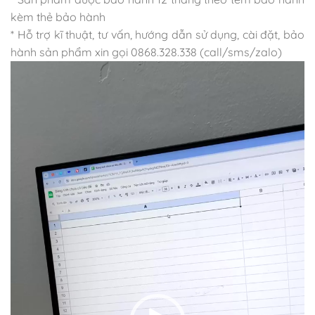
kèm thẻ bảo hành
* Hỗ trợ kĩ thuật, tư vấn, hướng dẫn sử dụng, cài đặt, bảo
hành sản phẩm xin gọi 0868.328.338 (call/sms/zalo)
Trình
chơi
Video