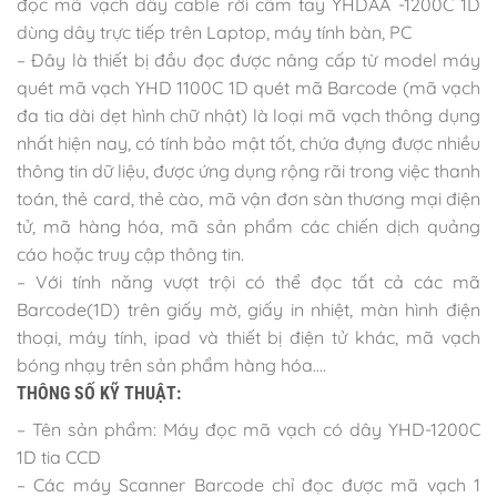
đọc mã vạch dây cable rời cầm tay YHDAA -1200C 1D
dùng dây trực tiếp trên Laptop, máy tính bàn, PC
– Đây là thiết bị đầu đọc được nâng cấp từ model máy
quét mã vạch YHD 1100C 1D quét mã Barcode (mã vạch
đa tia dài dẹt hình chữ nhật) là loại mã vạch thông dụng
nhất hiện nay, có tính bảo mật tốt, chứa đựng được nhiều
thông tin dữ liệu, được ứng dụng rộng rãi trong việc thanh
toán, thẻ card, thẻ cào, mã vận đơn sàn thương mại điện
tử, mã hàng hóa, mã sản phẩm các chiến dịch quảng
cáo hoặc truy cập thông tin.
– Với tính năng vượt trội có thể đọc tất cả các mã
Barcode(1D) trên giấy mờ, giấy in nhiệt, màn hình điện
thoại, máy tính, ipad và thiết bị điện tử khác, mã vạch
bóng nhạy trên sản phẩm hàng hóa….
THÔNG SỐ KỸ THUẬT:
– Tên sản phẩm: Máy đọc mã vạch có dây YHD-1200C
1D tia CCD
– Các máy Scanner Barcode chỉ đọc được mã vạch 1