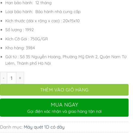
800.000 ₫.
là:
Hạn bảo hành: 12 tháng
669.000 ₫.
Loại bảo hành: Bảo hành nhà cung cấp
Kích thước (dài x rộng x cao) : 20x15x10
Số lượng : 1992
Kích Cỡ Gói : 750G/GR
Kho hàng: 3984
Gửi từ : Số 35 Nguyễn Hoàng, Phường Mỹ Đình 2, Quận Nam Từ
Liêm, Thành phố Hà Nội
Máy quét mã vạch có dây YHD 1200C 1D, Đầu đọc mã vạch Barcode 
THÊM VÀO GIỎ HÀNG
MUA NGAY
Gọi điện xác nhận và giao hàng tận nơi
Danh mục:
Máy quét 1D có dây