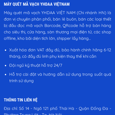
00 ₫.
1.150.000
MÁY QUÉT MÃ VẠCH YHDAA VIỆTNAM
Máy quét mã vạch YHDAA VIỆT NAM (Chi nhánh HN) là
đơn vị chuyên phân phối, bán lẻ buôn, bán các loại thiết
bị đầu đọc mã vạch Barcode, QRcode hỗ trợ bán hàng
cho siêu thị, cửa hàng, sàn thương mại điện tử, các shop
offline, kho bãi diện tích lớn, shipper lấy hàng...
Xuất hóa đơn VAT đầy đủ, bảo hành chính hãng 6-12
tháng, có đầy đủ linh phụ kiện thay thế khi cần
Đội ngũ kỹ thuật hỗ trợ 24/7
Hỗ trợ cài đặt và hướng dẫn sử dụng trong suốt quá
trình sử dụng
THÔNG TIN LIÊN HỆ
Địa chỉ:
Số 14 - Ngõ 121 phố Thái Hà - Quận Đống Đa -
Phường Trung Liệt - Tp. Hà Nội