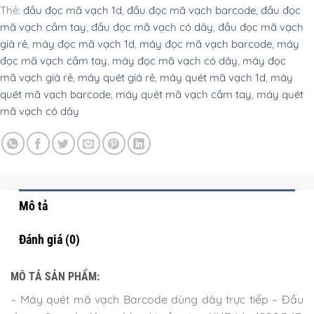
Thẻ:
đầu đọc mã vạch 1d
,
đầu đọc mã vạch barcode
,
đầu đọc
mã vạch cầm tay
,
đầu đọc mã vạch có dây
,
đầu đọc mã vạch
giá rẻ
,
máy đọc mã vạch 1d
,
máy đọc mã vạch barcode
,
máy
đọc mã vạch cầm tay
,
máy đọc mã vạch có dây
,
máy đọc
mã vạch giá rẻ
,
máy quét giá rẻ
,
máy quét mã vạch 1d
,
máy
quét mã vạch barcode
,
máy quét mã vạch cầm tay
,
máy quét
mã vạch có dây
Mô tả
Đánh giá (0)
MÔ TẢ SẢN PHẨM:
– Máy quét mã vạch Barcode dùng dây trực tiếp – Đầu