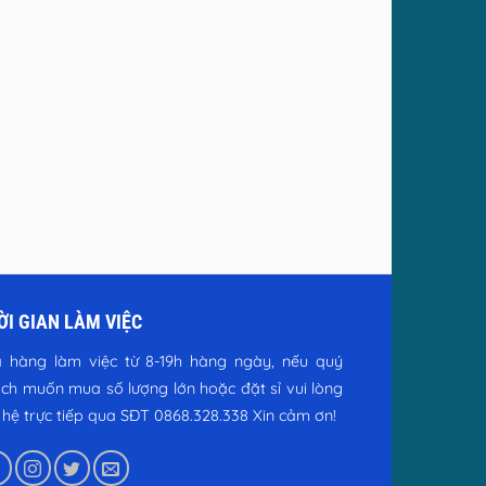
ỜI GIAN LÀM VIỆC
 hàng làm việc từ 8-19h hàng ngày, nếu quý
ch muốn mua số lượng lớn hoặc đặt sỉ vui lòng
n hệ trực tiếp qua SĐT 0868.328.338
Xin cảm ơn!