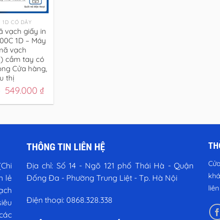
 1D CÓ DÂY
 vạch giấy in
100C 1D – Máy
mã vạch
) cầm tay có
ong Cửa hàng,
u thị
Giá
Giá
₫
549.000
₫
gốc
hiện
là:
tại
600.000 ₫.
là:
549.000 ₫.
TH
THÔNG TIN LIÊN HỆ
Cửa
Chi
Địa chỉ:
Số 14 - Ngõ 121 phố Thái Hà - Quận
khá
n lẻ
Đống Đa - Phường Trung Liệt - Tp. Hà Nội
liê
vạch
Điện thoại:
0868.328.338
iêu
các