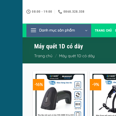
Bỏ
qua
08:00 - 19:00
0868.328.338
nội
dung
Danh mục sản phẩm
TRANG CHỦ
Máy quét 1D có dây
Trang chủ
/
Máy quét 1D có dây
-16%
-9%