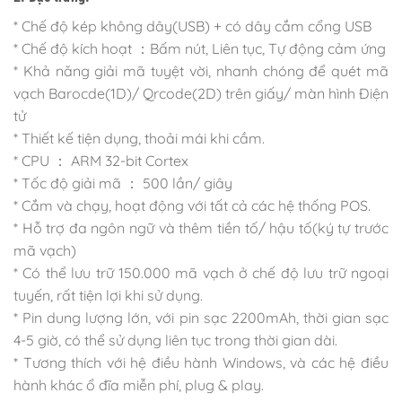
* Chế độ kép không dây(USB) + có dây cắm cổng USB
* Chế độ kích hoạt ：Bấm nút, Liên tục, Tự động cảm ứng
* Khả năng giải mã tuyệt vời, nhanh chóng để quét mã
vạch Barocde(1D)/ Qrcode(2D) trên giấy/ màn hình Điện
tử
* Thiết kế tiện dụng, thoải mái khi cầm.
* CPU ： ARM 32-bit Cortex
* Tốc độ giải mã ： 500 lần/ giây
* Cắm và chạy, hoạt động với tất cả các hệ thống POS.
* Hỗ trợ đa ngôn ngữ và thêm tiền tố/ hậu tố(ký tự trước
mã vạch)
* Có thể lưu trữ 150.000 mã vạch ở chế độ lưu trữ ngoại
tuyến, rất tiện lợi khi sử dụng.
* Pin dung lượng lớn, với pin sạc 2200mAh, thời gian sạc
4-5 giờ, có thể sử dụng liên tục trong thời gian dài.
* Tương thích với hệ điều hành Windows, và các hệ điều
hành khác ổ đĩa miễn phí, plug & play.