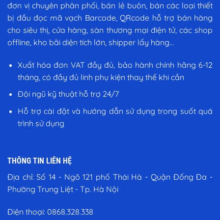
đơn vị chuyên phân phối, bán lẻ buôn, bán các loại thiết
bị đầu đọc mã vạch Barcode, QRcode hỗ trợ bán hàng
cho siêu thị, cửa hàng, sàn thương mại điện tử, các shop
offline, kho bãi diện tích lớn, shipper lấy hàng...
Xuất hóa đơn VAT đầy đủ, bảo hành chính hãng 6-12
tháng, có đầy đủ linh phụ kiện thay thế khi cần
Đội ngũ kỹ thuật hỗ trợ 24/7
Hỗ trợ cài đặt và hướng dẫn sử dụng trong suốt quá
trình sử dụng
THÔNG TIN LIÊN HỆ
Địa chỉ:
Số 14 - Ngõ 121 phố Thái Hà - Quận Đống Đa -
Phường Trung Liệt - Tp. Hà Nội
Điện thoại:
0868.328.338