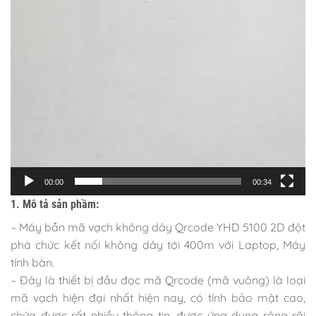
00:00
00:34
1. Mô tả sản phầm:
– Máy bắn mã vạch không dây Qrcode YHD 5100 2D đột
phá chức kết nối không dây tới 400m với Laptop, Máy
tính bàn.
– Đây là thiết bị đầu đọc mã Qrcode (mã vuông) là loại
mã vạch hiện đại nhất hiện nay, có tính bảo mật cao,
chứa được rất nhiều thông tin, được ứng dụng rộng rãi