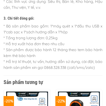
* Các lĩnh vực ứng dụng: Siêu thị, Bán lẻ, Kho hàng, Hậu
cần, Thư viện, Y tế, v.v.
3. Chi tiết đóng gói:
* Bộ sản phẩm bao gồm: 1*máy quét x 1*đầu thu USB x
1*cab sạc x 1*sách hướng dẫn x 1*hộp
* Tổng trọng lượng đơn: 0,25kg
* Hỗ trợ xuất hóa đơn theo nhu cầu
* Sản phẩm được bảo hành 12 tháng theo tem bảo hành
kèm thẻ bảo hành
* Hỗ trợ kĩ thuật, tư vấn, hướng dẫn sử dụng, cài đặt, bảo
hành sản phẩm xin gọi 0868.328.338 (call/sms/zalo)
Sản phẩm tương tự
-20%
-22%