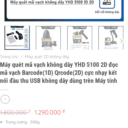
Trang chủ
/
Máy quét 2D không dây
Máy quét mã vạch không dây YHD 5100 2D đọc
mã vạch Barcode(1D) Qrcode(2D) cực nhạy kết
nối đầu thu USB không dây dùng trên Máy tính
Giá
Giá
₫
₫
1.800.000
1.290.000
gốc
hiện
Trọng lượng : 500g
là:
tại