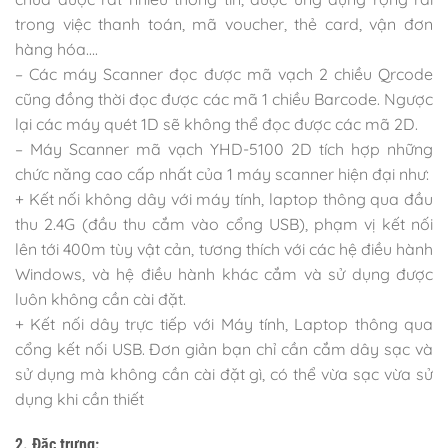
trong việc thanh toán, mã voucher, thẻ card, vận đơn
hàng hóa….
– Các máy Scanner đọc được mã vạch 2 chiều Qrcode
cũng đồng thời đọc được các mã 1 chiều Barcode. Ngược
lại các máy quét 1D sẽ không thể đọc được các mã 2D.
– Máy Scanner mã vạch YHD-5100 2D tích hợp những
chức năng cao cấp nhất của 1 máy scanner hiện đại như:
+ Kết nối không dây với máy tính, laptop thông qua đầu
thu 2.4G (đầu thu cắm vào cổng USB), phạm vị kết nối
lên tới 400m tùy vật cản, tương thích với các hệ điều hành
Windows, và hệ điều hành khác cắm và sử dụng được
luôn không cần cài đặt.
+ Kết nối dây trực tiếp với Máy tính, Laptop thông qua
cổng kết nối USB. Đơn giản bạn chỉ cần cắm dây sạc và
sử dụng mà không cần cài đặt gì, có thể vừa sạc vừa sử
dụng khi cần thiết
2. Đặc trưng: