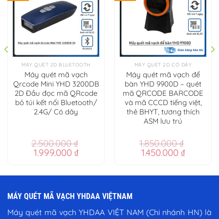
MÁY QUÉT 2D BLUETOOTH
MÁY QUÉT 2D CÓ DÂY
Máy quét mã vạch
Máy quét mã vạch để
Qrcode Mini YHD 3200DB
bàn YHD 9900D – quét
2D Đầu đọc mã QRcode
mã QRCODE BARCODE
bỏ túi kết nối Bluetooth/
và mã CCCD tiếng việt,
2.4G/ Có dây
thẻ BHYT, tương thích
ASM lưu trú
2.500.000
₫
1.850.000
₫
Giá
Giá
Giá
Giá
1.999.000
₫
1.450.000
₫
gốc
hiện
gốc
hiện
là:
tại
là:
tại
2.500.000 ₫.
là:
1.850.000 ₫.
là:
 ₫.
1.999.000 ₫.
1.450.000
MÁY QUÉT MÃ VẠCH YHDAA VIỆTNAM
Máy quét mã vạch YHDAA VIỆT NAM (Chi nhánh HN) là