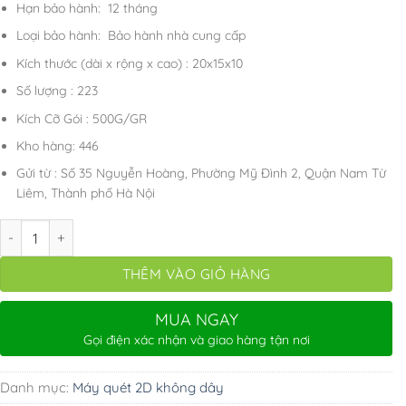
1.800.000 ₫.
là:
Hạn bảo hành: 12 tháng
1.290.000 ₫.
Loại bảo hành: Bảo hành nhà cung cấp
Kích thước (dài x rộng x cao) : 20x15x10
Số lượng : 223
Kích Cỡ Gói : 500G/GR
Kho hàng: 446
Gửi từ : Số 35 Nguyễn Hoàng, Phường Mỹ Đình 2, Quận Nam Từ
Liêm, Thành phố Hà Nội
Máy quét mã vạch không dây YHD 5100 2D đọc mã vạch Barcode(1D
THÊM VÀO GIỎ HÀNG
MUA NGAY
Gọi điện xác nhận và giao hàng tận nơi
Danh mục:
Máy quét 2D không dây