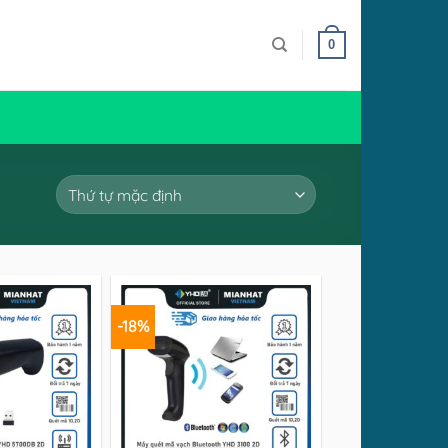
0
-18%