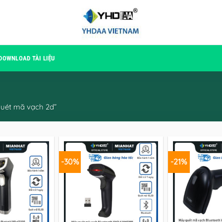
DOWNLOAD TÀI LIỆU
uét mã vạch 2d”
-30%
-21%