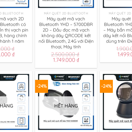
+
+
2D BLUETOOTH
MÁY QUÉT 2D BLUETOOTH
MÁY QUÉT 2D
mã vạch 2D
Máy quét mã vạch
Máy quét
Bluetooth có
Bluetooth YHD – 5700DBR
Bluetooth YH
n thị vạch pin
2D – Đầu đọc mã vạch
– Máy bắn m
, hàng chính
không dây QRCODE kết
dây kết nối Bl
 hành 1 năm
nối Bluetooth, 2.4G với Điện
dùng trên Đi
thoại, Máy tính
0.000
₫
1.900
Giá
Giá
0.000
₫
2.500.000
₫
1.499
hiện
Giá
Giá
gốc
1.749.000
₫
tại
gốc
hiện
là:
.000 ₫.
là:
là:
tại
1.900.
1.650.000 ₫.
2.500.000 ₫.
là:
1.749.000 ₫.
-24%
-24%
 HÀNG
HẾT HÀNG
+
+