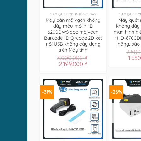
+
+
MÁY QUÉT 2D KHÔNG DÂY
MÁY QUÉT 
Máy bắn mã vạch không
Máy quét 
dây mẫu mới YHD
không dây 
6200DWS đọc mã vạch
màn hình hiể
Barcode 1D Qrcode 2D kết
YHD-6700DB
nối USB không dây dùng
hãng, bảo
trên Máy tính
2.50
Giá
3.000.000
₫
1.65
Giá
Giá
gốc
2.199.000
₫
gốc
hiện
là:
là:
tại
2.500
3.000.000 ₫.
là:
2.199.000 ₫.
-31%
-26%
HẾT
+
+