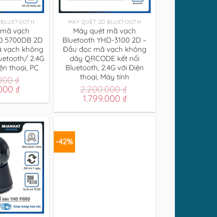
+
 BLUETOOTH
MÁY QUÉT 2D BLUETOOTH
 mã vạch
Máy quét mã vạch
D 5700DB 2D
Bluetooth YHD-3100 2D –
ã vạch không
Đầu đọc mã vạch không
uetooth/ 2.4G
dây QRCODE kết nối
ện thoại, PC
Bluetooth, 2.4G với Điện
thoại, Máy tính
.000
₫
Giá
.000
₫
2.200.000
₫
hiện
Giá
Giá
1.799.000
₫
tại
gốc
hiện
000 ₫.
là:
là:
tại
1.499.000 ₫.
2.200.000 ₫.
là:
1.799.000 ₫.
-42%
+