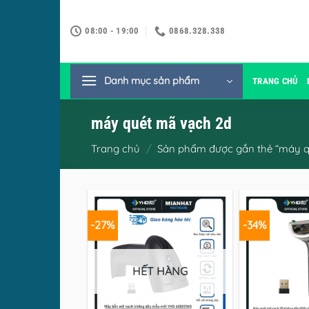
Bỏ
qua
08:00 - 19:00
0868.328.338
nội
dung
Danh mục sản phẩm
TRANG CHỦ
máy quét mã vạch 2d
Trang chủ
/
Sản phẩm được gắn thẻ “máy q
-27%
-34%
HẾT HÀNG