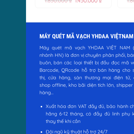
1.850.000
₫
1.450.000
₫
1.
gốc
hiện
là:
tại
1.850.000 ₫.
là:
1.450.000 ₫.
MÁY QUÉT MÃ VẠCH YHDAA VIỆTNAM
Máy quét mã vạch YHDAA VIỆT NAM (
nhánh HN) là đơn vị chuyên phân phối, bá
buôn, bán các loại thiết bị đầu đọc mã 
Barcode, QRcode hỗ trợ bán hàng cho s
thị, cửa hàng, sàn thương mại điện tử, 
shop offline, kho bãi diện tích lớn, shipper
hàng...
Xuất hóa đơn VAT đầy đủ, bảo hành ch
hãng 6-12 tháng, có đầy đủ linh phụ 
thay thế khi cần
Đội ngũ kỹ thuật hỗ trợ 24/7