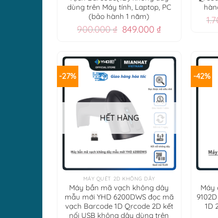
dùng trên Máy tính, Laptop, PC
hàn
(bảo hành 1 năm)
1.
Giá
Giá
900.000
₫
849.000
₫
gốc
hiện
là:
tại
900.000 ₫.
là:
849.000 ₫.
-27%
-42%
HẾT HÀNG
+
+
MÁY QUÉT 2D KHÔNG DÂY
Máy bắn mã vạch không dây
Máy 
mẫu mới YHD 6200DWS đọc mã
9102D
vạch Barcode 1D Qrcode 2D kết
1D 
nối USB không dây dùng trên