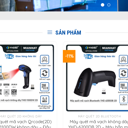
SẢN PHẨM
-11%
+
MÁY QUÉT 2D KHÔNG DÂY
MÁY QUÉT 2D BLUETOOTH
quét mã vạch Qrcode(2D)
Máy quét mã vạch không dâ
1100DW không dây – Đầu
YHD-6200DB 2D – Máy bắn 