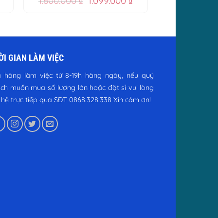
1.600.000
₫
1.099.000
₫
hiện
gốc
hiện
tại
là:
tại
.
là:
1.600.000 ₫.
là:
1.899.000 ₫.
1.099.000 ₫.
ỜI GIAN LÀM VIỆC
 hàng làm việc từ 8-19h hàng ngày, nếu quý
ch muốn mua số lượng lớn hoặc đặt sỉ vui lòng
n hệ trực tiếp qua SĐT 0868.328.338
Xin cảm ơn!