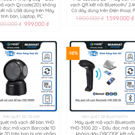
ã vạch Qrcode(2D) không
vạch QR kết nối Bluetooth/ 2.
kết nối USB dùng trên Máy
Có dây dùng trên Điện thoại, 
tính bàn, Laptop, PC
Giá
1.800.000
₫
1.599.000
₫
Giá
Giá
gốc
.100.000
₫
999.000
₫
gốc
hiện
là:
là:
tại
1.800.000 ₫.
1.100.000 ₫.
là:
999.000 ₫.
-18%
+
MÁY QUÉT 2D CÓ DÂY
MÁY QUÉT 2D BLUETOOTH
quét mã vạch để bàn YHD
Máy quét mã vạch Bluetoot
D đọc mã vạch Barcode 1D
YHD-3100 2D – Đầu đọc mã vạ
e 2D trên bao bì sản phẩm
không dây QRCODE kết nối