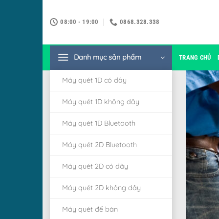
Bỏ
qua
08:00 - 19:00
0868.328.338
nội
dung
Danh mục sản phẩm
TRANG CHỦ
Máy quét 1D có dây
Máy quét 1D không dây
Máy quét 1D Bluetooth
Máy quét 2D Bluetooth
Máy quét 2D có dây
Máy quét 2D không dây
Máy quét để bàn