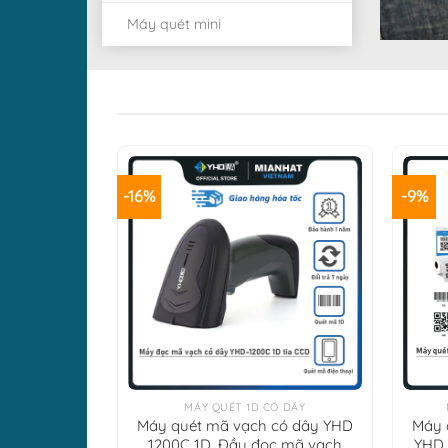
Máy quét mini
-16%
-9%
+
+
MÁY QUÉT 1D CÓ DÂY
Máy quét mã vạch có dây YHD
Máy 
1200C 1D, Đầu đọc mã vạch
YHD 