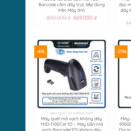
Barcode cắm dây trực tiếp dùng
đọc m
trên Máy tính
dây 
Giá
Giá
800.000
₫
669.000
₫
gốc
hiện
1
là:
tại
800.000 ₫.
là:
669.000 ₫.
-6%
-21%
+
+
MÁY QUÉT 1D KHÔNG DÂY
Máy quét mã vạch không dây
Máy 
YHD-1100CW 1D – Máy bắn mã
9300
vạch Barcode(1D) không dây
Qrcod