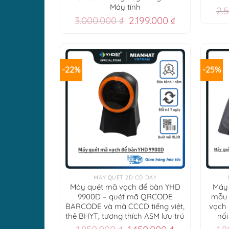
Máy tính
2.
Giá
Giá
3.000.000
₫
2.199.000
₫
gốc
hiện
là:
tại
3.000.000 ₫.
là:
2.199.000 ₫.
-22%
-25%
+
+
MÁY QUÉT 2D CÓ DÂY
Máy quét mã vạch để bàn YHD
Máy
9900D – quét mã QRCODE
mẫu 
BARCODE và mã CCCD tiếng việt,
vạch 
thẻ BHYT, tương thích ASM lưu trú
nối
Giá
Giá