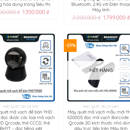
g hóa dùng trong Siêu thị
Bluetooth, 2.4G với Điện thoại
Máy tính
Giá
Giá
700.000
₫
1.350.000
₫
gốc
hiện
Giá
2.200.000
₫
1.799.000
₫
là:
tại
gốc
1.700.000 ₫.
là:
là:
1.350.000 ₫.
2.200.000 ₫
-29%
HẾT HÀNG
+
MÁY QUÉT 2D CÓ DÂY
MÁY QUÉT 2D CÓ DÂY
quét mã vạch để bàn YHD
Máy quét mã vạch mẫu mới Y
 đọc được các loại mã vạch
6200DS đọc mã vạch Barcode
2D Qrcode, thẻ CCCD, thẻ
Qrcode 2D kích thước nhỏ dù
BHYT – đọc tiếng việt
dây trực tiếp trên Máy tính