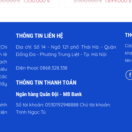
800.000
₫
1.350.000
₫
2.500.000
₫
1.899.000
₫
gốc
hiện
gốc
là:
tại
là:
1.800.000 ₫.
là:
2.500.000 ₫
1.350.000 ₫.
TH
THÔNG TIN LIÊN HỆ
Cửa
Chi
Địa chỉ:
Số 14 - Ngõ 121 phố Thái Hà - Quận
khá
n lẻ
Đống Đa - Phường Trung Liệt - Tp. Hà Nội
liê
vạch
Điện thoại:
0868.328.338
iêu
các
THÔNG TIN THANH TOÁN
 lấy
Ngân hàng Quân Đội - MB Bank
Số tài khoản: 0530192948888 Chủ tài khoản:
ính
Trịnh Ngọc Tú
kiện