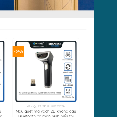
-34%
+
MÁY QUÉT 2D BLUETOOTH
y
Máy quét mã vạch 2D không dây
mã
Bluetooth có màn hình hiển thị