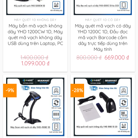
MÁY QUÉT 1D KHÔNG DÂY
MÁY QUÉT 1D CÓ DÂY
Máy bắn mã vạch không
Máy quét mã vạch có dây
dây YHD 1200CW 1D, Máy
YHD 1200C 1D, Đầu đọc
quét mã vạch không dây
mã vạch Barcode cắm
USB dùng trên Laptop, PC
dây trực tiếp dùng trên
Máy tính
Giá
Giá
1.400.000
₫
800.000
₫
669.000
₫
Giá
Giá
gốc
hiệ
1.099.000
₫
gốc
hiện
là:
tại
là:
tại
800.000 ₫.
là:
1.400.000 ₫.
là:
669
1.099.000 ₫.
-9%
-28%