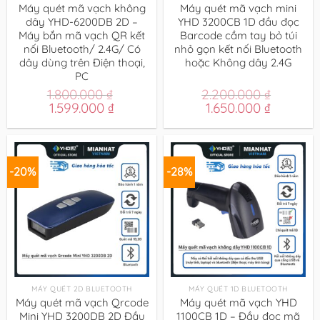
Máy quét mã vạch không
Máy quét mã vạch mini
dây YHD-6200DB 2D –
YHD 3200CB 1D đầu đọc
Máy bắn mã vạch QR kết
Barcode cầm tay bỏ túi
nối Bluetooth/ 2.4G/ Có
nhỏ gọn kết nối Bluetooth
dây dùng trên Điện thoại,
hoặc Không dây 2.4G
PC
1.800.000
₫
2.200.000
₫
Giá
Giá
Giá
Giá
1.599.000
₫
1.650.000
₫
gốc
hiện
gốc
hiện
là:
tại
là:
tại
1.800.000 ₫.
là:
2.200.000 ₫.
là:
1.599.000 ₫.
1.650.00
-20%
-28%
MÁY QUÉT 2D BLUETOOTH
MÁY QUÉT 1D BLUETOOTH
Máy quét mã vạch Qrcode
Máy quét mã vạch YHD
Mini YHD 3200DB 2D Đầu
1100CB 1D – Đầu đọc mã