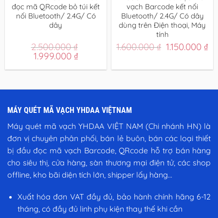
đọc mã QRcode bỏ túi kết
vạch Barcode kết nối
nối Bluetooth/ 2.4G/ Có
Bluetooth/ 2.4G/ Có dây
dây
dùng trên Điện thoại, Máy
tính
Giá
Gi
2.500.000
₫
1.600.000
₫
1.150.000
₫
Giá
Giá
gốc
hi
1.999.000
₫
gốc
hiện
là:
tạ
là:
tại
1.600.000 ₫.
là:
2.500.000 ₫.
là:
1.
1.999.000 ₫.
MÁY QUÉT MÃ VẠCH YHDAA VIỆTNAM
Máy quét mã vạch YHDAA VIỆT NAM (Chi nhánh HN) là
đơn vị chuyên phân phối, bán lẻ buôn, bán các loại thiết
bị đầu đọc mã vạch Barcode, QRcode hỗ trợ bán hàng
cho siêu thị, cửa hàng, sàn thương mại điện tử, các shop
offline, kho bãi diện tích lớn, shipper lấy hàng...
Xuất hóa đơn VAT đầy đủ, bảo hành chính hãng 6-12
tháng, có đầy đủ linh phụ kiện thay thế khi cần