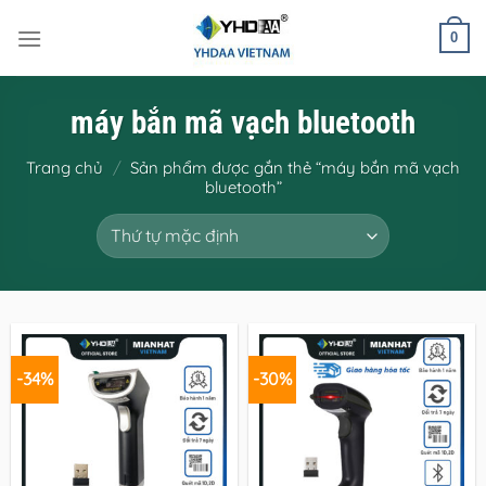
Bỏ
qua
0
nội
dung
máy bắn mã vạch bluetooth
Trang chủ
/
Sản phẩm được gắn thẻ “máy bắn mã vạch
bluetooth”
-34%
-30%