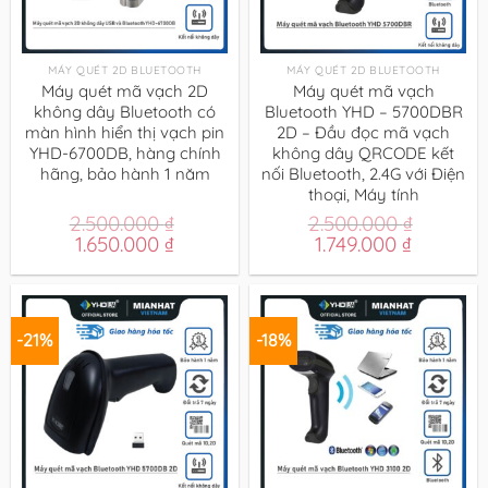
MÁY QUÉT 2D BLUETOOTH
MÁY QUÉT 2D BLUETOOTH
Máy quét mã vạch 2D
Máy quét mã vạch
không dây Bluetooth có
Bluetooth YHD – 5700DBR
màn hình hiển thị vạch pin
2D – Đầu đọc mã vạch
YHD-6700DB, hàng chính
không dây QRCODE kết
hãng, bảo hành 1 năm
nối Bluetooth, 2.4G với Điện
thoại, Máy tính
2.500.000
₫
2.500.000
₫
Giá
Giá
Giá
Giá
1.650.000
₫
1.749.000
₫
gốc
hiện
gốc
hiện
là:
tại
là:
tại
2.500.000 ₫.
là:
2.500.000 ₫.
là:
1.650.000 ₫.
1.749.000
-21%
-18%