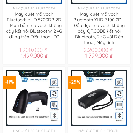
MÁY QUÉT 2D BLUETOOTH
MÁY QUÉT 2D BLUETOOTH
Máy quét mã vạch
Máy quét mã vạch
Bluetooth YHD 5700DB 2D
Bluetooth YHD-3100 2D –
– Máy bắn mã vạch không
Đầu đọc mã vạch không
dây kết nối Bluetooth/ 2.4G
dây QRCODE kết nối
dùng trên Điện thoại, PC
Bluetooth, 2.4G với Điện
thoại, Máy tính
1.900.000
₫
2.200.000
₫
Giá
Giá
Giá
Giá
1.499.000
₫
1.799.000
₫
gốc
hiện
gốc
hiện
là:
tại
là:
tại
1.900.000 ₫.
là:
2.200.000 ₫.
là:
1.499.000 ₫.
1.799.00
-11%
-25%
MÁY QUÉT 2D BLUETOOTH
MÁY QUÉT 1D BLUETOOTH