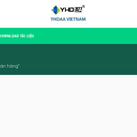
DOWNLOAD TÀI LIỆU
án hàng”