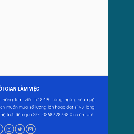
ỜI GIAN LÀM VIỆC
 hàng làm việc từ 8-19h hàng ngày, nếu quý
ch muốn mua số lượng lớn hoặc đặt sỉ vui lòng
n hệ trực tiếp qua SĐT 0868.328.338
Xin cảm ơn!