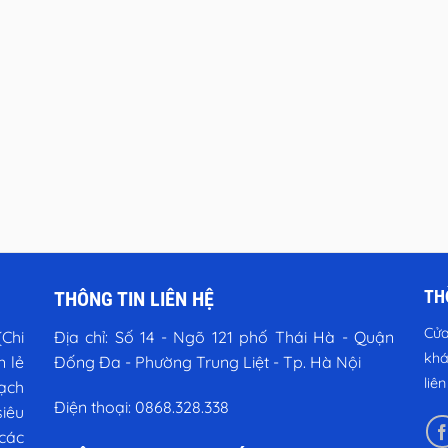
TH
THÔNG TIN LIÊN HỆ
Cửa
Chi
Địa chỉ:
Số 14 - Ngõ 121 phố Thái Hà - Quận
khá
n lẻ
Đống Đa - Phường Trung Liệt - Tp. Hà Nội
liê
vạch
Điện thoại:
0868.328.338
iêu
các