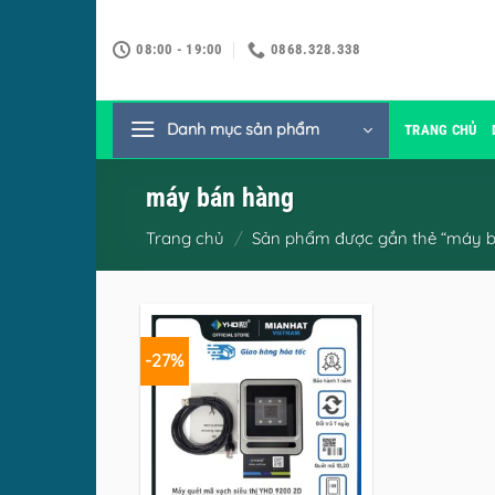
Bỏ
qua
08:00 - 19:00
0868.328.338
nội
dung
Danh mục sản phẩm
TRANG CHỦ
máy bán hàng
Trang chủ
/
Sản phẩm được gắn thẻ “máy b
-27%