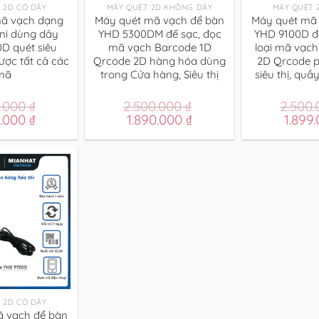
 2D CÓ DÂY
MÁY QUÉT 2D KHÔNG DÂY
MÁY QUÉT 
ã vạch dạng
Máy quét mã vạch để bàn
Máy quét mã 
ni dùng dây
YHD 5300DM đế sạc, đọc
YHD 9100D đ
D quét siêu
mã vạch Barcode 1D
loại mã vạch
ược tất cả các
Qrcode 2D hàng hóa dùng
2D Qrcode p
mã
trong Cửa hàng, Siêu thị
siêu thị, quầ
0.000
₫
2.500.000
₫
2.500
Giá
Giá
Giá
Giá
0.000
₫
1.890.000
₫
1.899
hiện
gốc
hiện
gốc
tại
là:
tại
là:
.000 ₫.
là:
2.500.000 ₫.
là:
2.500.
1.490.000 ₫.
1.890.000 ₫.
 2D CÓ DÂY
ã vạch để bàn