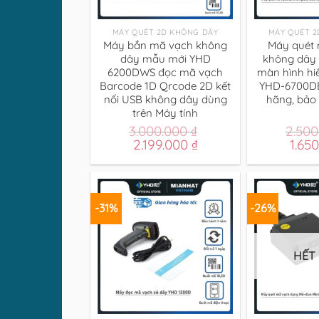
+
+
MÁY QUÉT 2D KHÔNG DÂY
MÁY QUÉT 
Máy bắn mã vạch không
Máy quét 
dây mẫu mới YHD
không dây 
6200DWS đọc mã vạch
màn hình hiể
Barcode 1D Qrcode 2D kết
YHD-6700DB
nối USB không dây dùng
hãng, bảo
trên Máy tính
3.000.000
₫
2.50
Giá
Giá
Giá
2.199.000
₫
1.65
gốc
hiện
gốc
là:
tại
là:
3.000.000 ₫.
là:
2.500
2.199.000 ₫.
-31%
-26%
HẾT
+
+