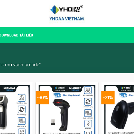
DOWNLOAD TÀI LIỆU
ọc mã vạch qrcode”
-30%
-21%