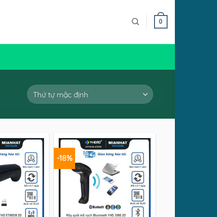
0
-18%