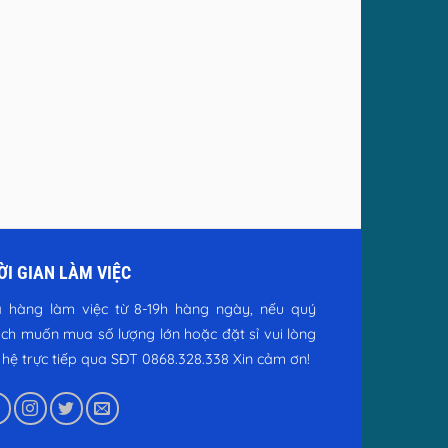
ỜI GIAN LÀM VIỆC
 hàng làm việc từ 8-19h hàng ngày, nếu quý
ch muốn mua số lượng lớn hoặc đặt sỉ vui lòng
n hệ trực tiếp qua SĐT 0868.328.338
Xin cảm ơn!