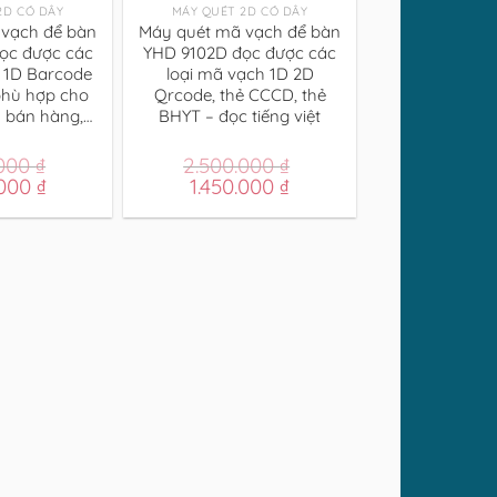
2D CÓ DÂY
MÁY QUÉT 2D CÓ DÂY
vạch để bàn
Máy quét mã vạch để bàn
ọc được các
YHD 9102D đọc được các
 1D Barcode
loại mã vạch 1D 2D
hù hợp cho
Qrcode, thẻ CCCD, thẻ
y bán hàng,…
BHYT – đọc tiếng việt
.000
₫
2.500.000
₫
Giá
Giá
Giá
.000
₫
1.450.000
₫
hiện
gốc
hiện
tại
là:
tại
000 ₫.
là:
2.500.000 ₫.
là:
1.899.000 ₫.
1.450.000 ₫.