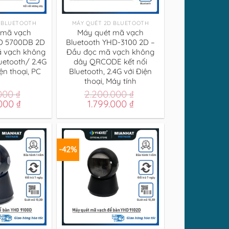
+
 BLUETOOTH
MÁY QUÉT 2D BLUETOOTH
 mã vạch
Máy quét mã vạch
D 5700DB 2D
Bluetooth YHD-3100 2D –
ã vạch không
Đầu đọc mã vạch không
uetooth/ 2.4G
dây QRCODE kết nối
ện thoại, PC
Bluetooth, 2.4G với Điện
thoại, Máy tính
.000
₫
2.200.000
₫
Giá
Giá
Giá
.000
₫
1.799.000
₫
hiện
gốc
hiện
tại
là:
tại
000 ₫.
là:
2.200.000 ₫.
là:
1.499.000 ₫.
1.799.000 ₫.
-42%
+