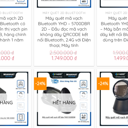
+
+
2D BLUETOOTH
MÁY QUÉT 2D BLUETOOTH
MÁY QUÉT 2D
mã vạch 2D
Máy quét mã vạch
Máy quét
Bluetooth có
Bluetooth YHD – 5700DBR
Bluetooth YH
n thị vạch pin
2D – Đầu đọc mã vạch
– Máy bắn m
, hàng chính
không dây QRCODE kết
dây kết nối Bl
 hành 1 năm
nối Bluetooth, 2.4G với Điện
dùng trên Đi
thoại, Máy tính
0.000
₫
2.500.000
₫
1.900
Giá
Giá
Giá
Giá
0.000
₫
1.749.000
₫
1.499
hiện
gốc
hiện
gốc
tại
là:
tại
là:
.000 ₫.
là:
2.500.000 ₫.
là:
1.900.
1.650.000 ₫.
1.749.000 ₫.
-24%
-24%
 HÀNG
HẾT HÀNG
+
+