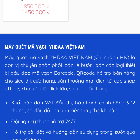
1.850.000
₫
Giá
Giá
1.450.000
₫
gốc
hiện
là:
tại
1.850.000 ₫.
là:
1.450.000 ₫.
MÁY QUÉT MÃ VẠCH YHDAA VIỆTNAM
Máy quét mã vạch YHDAA VIỆT NAM (Chi nhánh HN) là
đơn vị chuyên phân phối, bán lẻ buôn, bán các loại thiết
bị đầu đọc mã vạch Barcode, QRcode hỗ trợ bán hàng
cho siêu thị, cửa hàng, sàn thương mại điện tử, các shop
offline, kho bãi diện tích lớn, shipper lấy hàng...
Xuất hóa đơn VAT đầy đủ, bảo hành chính hãng 6-12
tháng, có đầy đủ linh phụ kiện thay thế khi cần
Đội ngũ kỹ thuật hỗ trợ 24/7
Hỗ trợ cài đặt và hướng dẫn sử dụng trong suốt quá
trình sử dụng