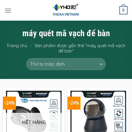
Bỏ
qua
0
nội
dung
máy quét mã vạch để bàn
Trang chủ
/
Sản phẩm được gắn thẻ “máy quét mã vạch
để bàn”
-24%
-24%
HẾT HÀNG