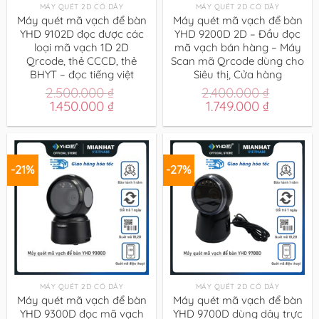
MÁY QUÉT 2D CÓ DÂY
MÁY QUÉT 2D CÓ DÂY
Máy quét mã vạch để bàn
Máy quét mã vạch để bàn
YHD 9102D đọc được các
YHD 9200D 2D – Đầu đọc
loại mã vạch 1D 2D
mã vạch bán hàng – Máy
Qrcode, thẻ CCCD, thẻ
Scan mã Qrcode dùng cho
BHYT – đọc tiếng việt
Siêu thị, Cửa hàng
2.500.000
₫
2.400.000
₫
Giá
Giá
Giá
Giá
1.450.000
₫
1.749.000
₫
gốc
hiện
gốc
hiện
là:
tại
là:
tại
2.500.000 ₫.
là:
2.400.000 ₫.
là:
1.450.000 ₫.
1.749.000
-21%
-27%
MÁY QUÉT 2D CÓ DÂY
MÁY QUÉT 2D CÓ DÂY
Máy quét mã vạch để bàn
Máy quét mã vạch để bàn
YHD 9300D đọc mã vạch
YHD 9700D dùng dây trực