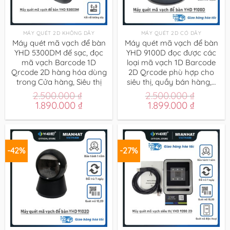
MÁY QUÉT 2D KHÔNG DÂY
MÁY QUÉT 2D CÓ DÂY
Máy quét mã vạch để bàn
Máy quét mã vạch để bàn
YHD 5300DM đế sạc, đọc
YHD 9100D đọc được các
mã vạch Barcode 1D
loại mã vạch 1D Barcode
Qrcode 2D hàng hóa dùng
2D Qrcode phù hợp cho
trong Cửa hàng, Siêu thị
siêu thị, quầy bán hàng,…
2.500.000
₫
2.500.000
₫
Giá
Giá
Giá
Giá
1.890.000
₫
1.899.000
₫
gốc
hiện
gốc
hiện
là:
tại
là:
tại
2.500.000 ₫.
là:
2.500.000 ₫.
là:
1.890.000 ₫.
1.899.00
-42%
-27%