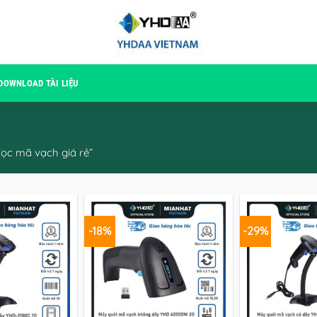
DOWNLOAD TÀI LIỆU
c mã vạch giá rẻ”
-18%
-29%