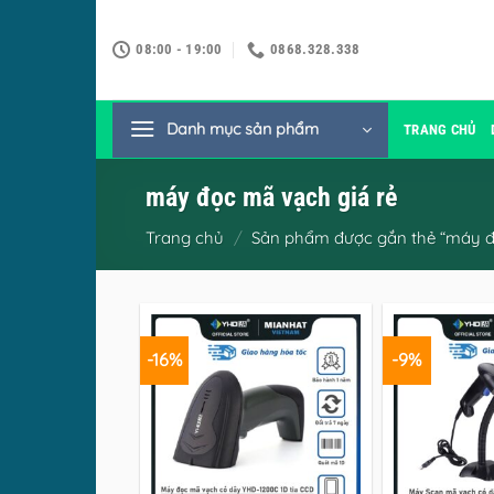
Bỏ
qua
08:00 - 19:00
0868.328.338
nội
dung
Danh mục sản phẩm
TRANG CHỦ
máy đọc mã vạch giá rẻ
Trang chủ
/
Sản phẩm được gắn thẻ “máy đọ
-16%
-9%