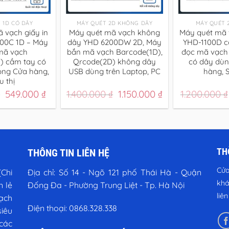
+
+
 1D CÓ DÂY
MÁY QUÉT 2D KHÔNG DÂY
MÁY QUÉT 
 vạch giấy in
Máy quét mã vạch không
Máy quét mã
100C 1D – Máy
dây YHD 6200DW 2D, Máy
YHD-1100D c
mã vạch
bắn mã vạch Barcode(1D),
đọc mã vạch
) cầm tay có
Qrcode(2D) không dây
có dây dùn
ong Cửa hàng,
USB dùng trên Laptop, PC
hàng, S
u thị
Giá
Giá
Giá
Giá
₫
549.000
₫
1.400.000
₫
1.150.000
₫
1.200.000
₫
gốc
hiện
gốc
hiện
là:
tại
là:
tại
600.000 ₫.
là:
1.400.000 ₫.
là:
549.000 ₫.
1.150.000 ₫.
TH
THÔNG TIN LIÊN HỆ
Cửa
Chi
Địa chỉ:
Số 14 - Ngõ 121 phố Thái Hà - Quận
khá
n lẻ
Đống Đa - Phường Trung Liệt - Tp. Hà Nội
liê
vạch
Điện thoại:
0868.328.338
iêu
các