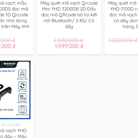
mã vạch mẫu
Máy quét mã vạch Qrcode
Máy quét mã
00DS đọc mã
Mini YHD 3200DB 2D Đầu
YHD-1100D c
de 1D Qrcode
đọc mã QRcode bỏ túi kết
đọc mã vạch
ước nhỏ dùng
nối Bluetooth/ 2.4G/ Có
có dây dùn
p trên Máy tính
dây
hàng, S
0.000
₫
2.500.000
₫
1.200.000
₫
Giá
Giá
Giá
9.000
₫
1.999.000
₫
hiện
gốc
hiện
tại
là:
tại
.000 ₫.
là:
2.500.000 ₫.
là:
1.999.000 ₫.
1.999.000 ₫.
 2D CÓ DÂY
mã vạch YHD
có dây – Máy