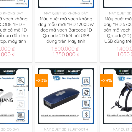
+
+
2D KHÔNG DÂY
MÁY QUÉT 2D KHÔNG DÂY
MÁY QUÉT 2D
ã vạch không
Máy quét mã vạch không
Máy quét mã
CODE YHD –
dây mẫu mới YHD 1200DW
dây YHD 570
ét cả mã 1D
đọc mã vạch Barcode 1D
bắn mã vạch 
ối qua đầu thu
Qrcode 2D kết nối USB
Qrcode(2D)
top, máy tính
dùng trên Máy tính
USB dùng trê
0.000
₫
1.800.000
₫
1.400
Giá
Giá
Giá
Giá
0.000
₫
1.350.000
₫
1.050
hiện
gốc
hiện
gốc
tại
là:
tại
là:
.000 ₫.
là:
1.800.000 ₫.
là:
1.400.
1.350.000 ₫.
1.350.000 ₫.
-20%
-29%
 HÀNG
+
+
 2D CÓ DÂY
MÁY QUÉT 2D BLUETOOTH
MÁY QUÉT 