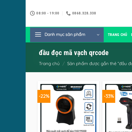
Bỏ
qua
08:00 - 19:00
0868.328.338
nội
dung
Danh mục sản phẩm
TRANG CHỦ
đầu đọc mã vạch qrcode
Trang chủ
/
Sản phẩm được gắn thẻ “đầu đ
-22%
-33%