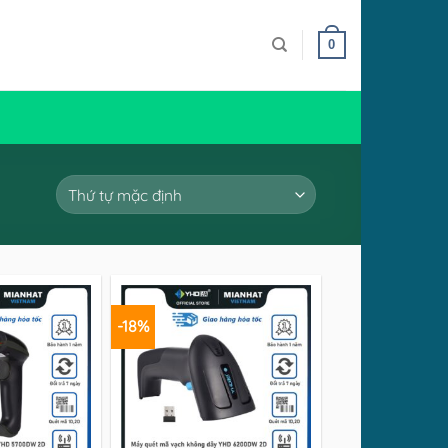
0
-18%