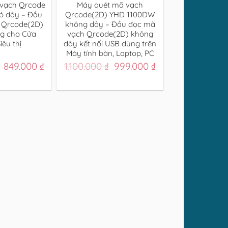
 vạch Qrcode
Máy quét mã vạch
ó dây – Đầu
Qrcode(2D) YHD 1100DW
 Qrcode(2D)
không dây – Đầu đọc mã
g cho Cửa
vạch Qrcode(2D) không
iêu thị
dây kết nối USB dùng trên
Máy tính bàn, Laptop, PC
Giá
Giá
Giá
Giá
849.000
₫
1.100.000
₫
999.000
₫
gốc
hiện
gốc
hiện
là:
tại
là:
tại
1.200.000 ₫.
là:
1.100.000 ₫.
là:
849.000 ₫.
999.000 ₫.