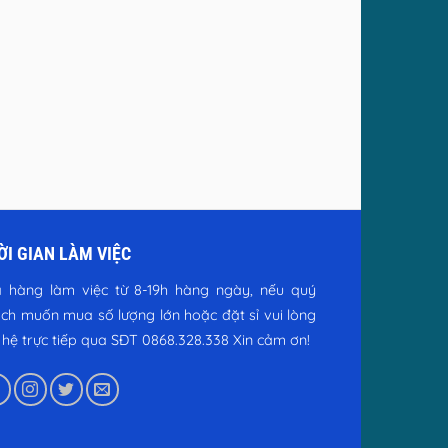
ỜI GIAN LÀM VIỆC
 hàng làm việc từ 8-19h hàng ngày, nếu quý
ch muốn mua số lượng lớn hoặc đặt sỉ vui lòng
n hệ trực tiếp qua SĐT 0868.328.338
Xin cảm ơn!