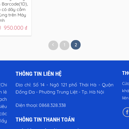
 Barcode(1D),
 có dây cắm
ùng trên Máy
ính
Giá
Giá
₫
950.000
₫
gốc
hiện
là:
tại
1.350.000 ₫.
là:
1
2
950.000 ₫.
TH
THÔNG TIN LIÊN HỆ
Cửa
Chi
Địa chỉ:
Số 14 - Ngõ 121 phố Thái Hà - Quận
khá
n lẻ
Đống Đa - Phường Trung Liệt - Tp. Hà Nội
liê
vạch
Điện thoại:
0868.328.338
iêu
các
THÔNG TIN THANH TOÁN
 lấy