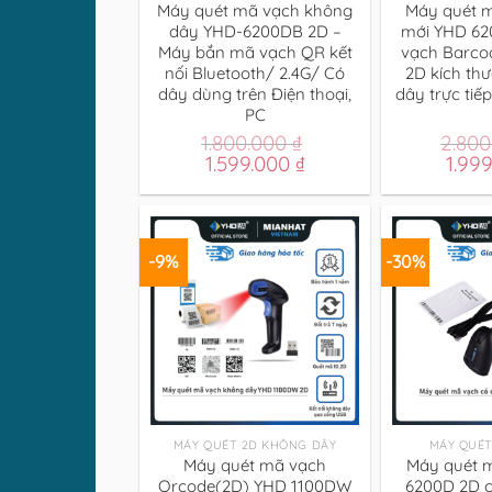
Máy quét mã vạch không
Máy quét 
dây YHD-6200DB 2D –
mới YHD 62
Máy bắn mã vạch QR kết
vạch Barco
nối Bluetooth/ 2.4G/ Có
2D kích th
dây dùng trên Điện thoại,
dây trực tiế
PC
1.800.000
₫
2.80
Giá
Giá
Giá
1.599.000
₫
1.99
gốc
hiện
gốc
là:
tại
là:
1.800.000 ₫.
là:
2.800
1.599.000 ₫.
-9%
-30%
+
+
MÁY QUÉT 2D KHÔNG DÂY
MÁY QUÉT
Máy quét mã vạch
Máy quét 
Qrcode(2D) YHD 1100DW
6200D 2D 