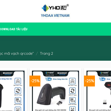
DOWNLOAD TÀI LIỆU
ọc mã vạch qrcode”
/
Trang 2
-25%
-25%